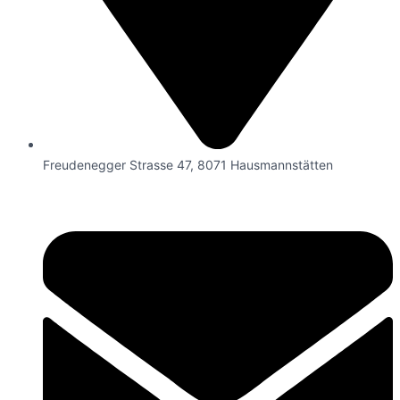
Freudenegger Strasse 47, 8071 Hausmannstätten